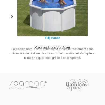
Fidji Ronde
Piscines Hors Sol Acier
La piscine hors-sol en acier blanc s'installe facilement sans
Si
nécessité de réaliser des travaux d'excavation et s'adapte a
en
n'importe quel lieux grâce à sa longévité.