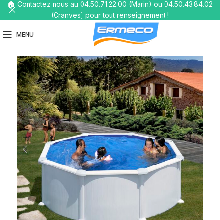
🏠 Contactez nous au 04.50.71.22.00 (Marin) ou 04.50.43.84.02
(Cranves) pour tout renseignement !
MENU