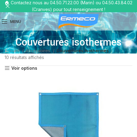
🏠 Contactez nous au 04.50.71.22.00 (Marin) ou 04.50.43.84.02
(Cranves) pour tout renseignement !
MENU
Couvertures isothermes
Accueil
Accessoires
Couvertures isothermes
10 résultats affichés
Voir options