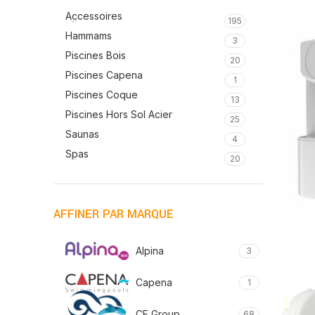
Accessoires
195
Hammams
3
Piscines Bois
20
Piscines Capena
1
Piscines Coque
13
Piscines Hors Sol Acier
25
Saunas
4
Spas
20
AFFINER PAR MARQUE
Alpina
3
Capena
1
CF Group
68