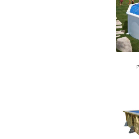
Neo Spa
3
NetSpa
6
Ocedis
14
Piscimar
23
Piscines Cocktail
13
P
Polytropic
3
Pool Technologies
8
Poolex
7
Rainbow Spas
4
Spamar
1