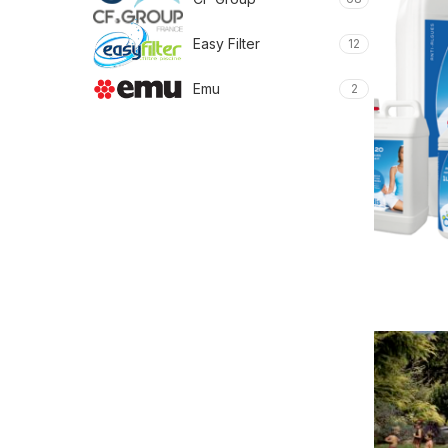
Easy Filter
12
Emu
2
France Sauna
4
Garden Leisure
1
Harvia
3
Holls
4
Intex
15
Maytronics
12
ML Spa
4