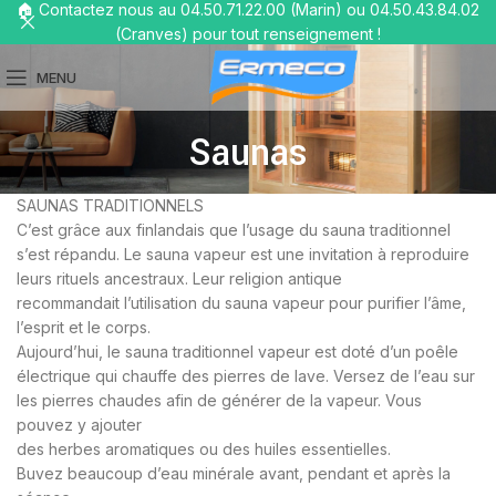
🏠 Contactez nous au 04.50.71.22.00 (Marin) ou 04.50.43.84.02
(Cranves) pour tout renseignement !
MENU
Saunas
SAUNAS TRADITIONNELS
C’est grâce aux finlandais que l’usage du sauna traditionnel
s’est répandu. Le sauna vapeur est une invitation à reproduire
leurs rituels ancestraux. Leur religion antique
recommandait l’utilisation du sauna vapeur pour purifier l’âme,
l’esprit et le corps.
Aujourd’hui, le sauna traditionnel vapeur est doté d’un poêle
électrique qui chauffe des pierres de lave. Versez de l’eau sur
les pierres chaudes afin de générer de la vapeur. Vous
pouvez y ajouter
des herbes aromatiques ou des huiles essentielles.
Buvez beaucoup d’eau minérale avant, pendant et après la