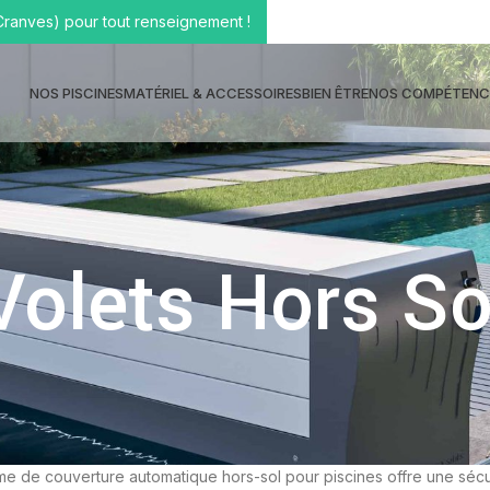
Cranves) pour tout renseignement !
NOS PISCINES
MATÉRIEL & ACCESSOIRES
BIEN ÊTRE
NOS COMPÉTENC
Volets Hors So
e de couverture automatique hors-sol pour piscines offre une sécur