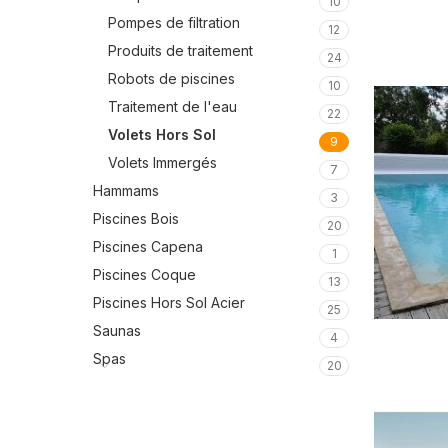
10
Pompes de filtration
12
Produits de traitement
24
Robots de piscines
10
Traitement de l'eau
22
Volets Hors Sol
9
Volets Immergés
7
Hammams
3
Piscines Bois
20
Piscines Capena
1
Piscines Coque
13
Piscines Hors Sol Acier
25
Saunas
4
Spas
20