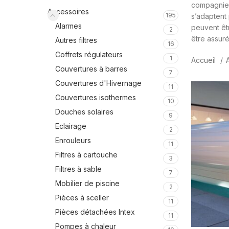
compagnie. 
Accessoires
195
s’adaptent 
Alarmes
peuvent êtr
2
être assuré
Autres filtres
16
Coffrets régulateurs
1
Accueil
Couvertures à barres
7
Couvertures d'Hivernage
11
Couvertures isothermes
10
Douches solaires
9
Eclairage
2
Enrouleurs
11
Filtres à cartouche
3
Filtres à sable
7
Mobilier de piscine
2
Pièces à sceller
11
Pièces détachées Intex
11
Pompes à chaleur