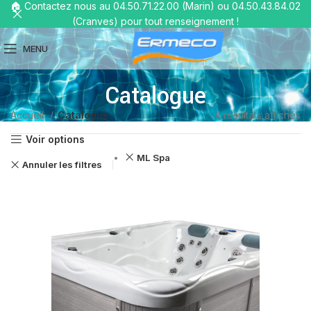
🏠 Contactez nous au 04.50.71.22.00 (Marin) ou 04.50.43.84.02
(Cranves) pour tout renseignement !
MENU
Catalogue
Accueil
Catalogue
4 résultats affichés
Voir options
ML Spa
Annuler les filtres