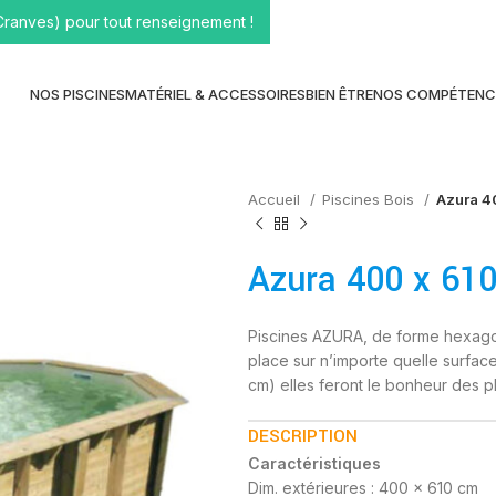
Cranves) pour tout renseignement !
NOS PISCINES
MATÉRIEL & ACCESSOIRES
BIEN ÊTRE
NOS COMPÉTENC
Accueil
Piscines Bois
Azura 4
Azura 400 x 61
Piscines AZURA, de forme hexagon
place sur n’importe quelle surface
cm) elles feront le bonheur des plu
DESCRIPTION
Caractéristiques
Dim. extérieures : 400 x 610 cm