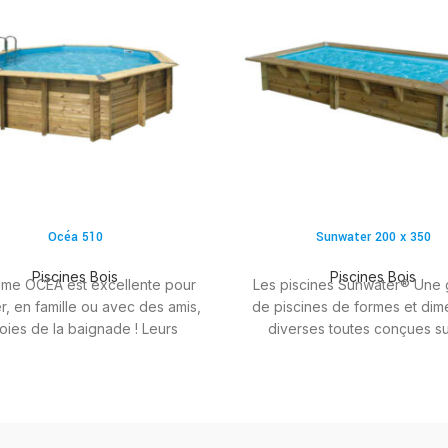
Océa 510
Sunwater 200 x 350
Piscines Bois
Piscines Bois
me OCEA est excellente pour
Les piscines Sunwater® Une
r, en famille ou avec des amis,
de piscines de formes et dim
joies de la baignade ! Leurs
diverses toutes conçues su
ensions leur permettent de
standards de qualité Ubbi
rer avec beaucoup d'harmonie
Robustes et esthétiques, les
otre environnement extérieur.
de la gamme Sunwater® s
l'assurance pour tous de p
réaliser le projet d'une vraie