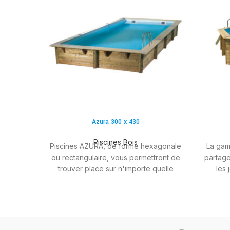
Azura 300 x 430
Piscines Bois
Piscines AZURA, de forme hexagonale
La gam
ou rectangulaire, vous permettront de
partage
trouver place sur n'importe quelle
les 
surface de terrain. De part leur hauteur
dim
réduite (de 120 à 130 cm) elles feront
s'intég
le bonheur des plus petits. Sous la
dans v
surveillance des parents, bien sûr !