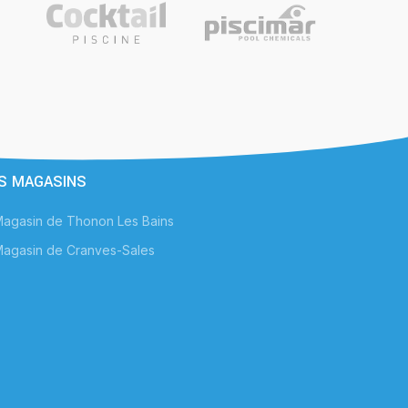
chez soi.
S MAGASINS
agasin de Thonon Les Bains
agasin de Cranves-Sales