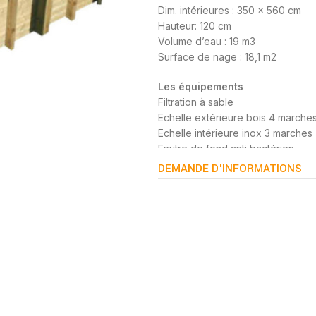
Dim. intérieures : 350 x 560 cm
Hauteur: 120 cm
Volume d’eau : 19 m3
Surface de nage : 18,1 m2
Les équipements
Filtration à sable
Echelle extérieure bois 4 marche
Echelle intérieure inox 3 marches
Feutre de fond anti bactérien
Finition aluminium anodisé de coin
DEMANDE D'INFORMATIONS