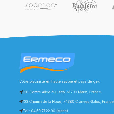
Votre pisciniste en haute savoie et pays de gex.
128 Contre Allée du Larry 74200 Marin, France
123 Chemin de la Noue, 74380 Cranves-Sales, France
Tel : 04.50.71.22.00 (Marin)