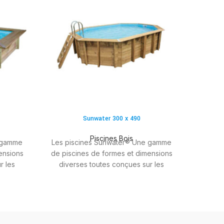
Sunwater 300 x 490
Piscines Bois
 gamme
Les piscines Sunwater® Une gamme
ensions
de piscines de formes et dimensions
r les
diverses toutes conçues sur les
nk®.
standards de qualité Ubbink®.
 modèles
Robustes et esthétiques, les modèles
ont
de la gamme Sunwater® sont
ouvoir
l'assurance pour tous de pouvoir
 piscine
réaliser le projet d'une vraie piscine