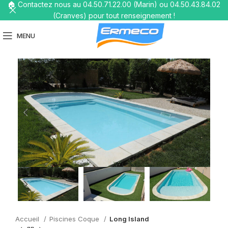
🏠 Contactez nous au 04.50.71.22.00 (Marin) ou 04.50.43.84.02
(Cranves) pour tout renseignement !
MENU
Accueil
Piscines Coque
Long Island