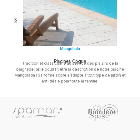
Mangolada
Piscines Coque
Tradition et classicisme au service des plaisirs de la
V
baignade, telle pourrait être la description de notre piscine
c
Mangolada ! Sa forme sobre s’adapte à tout type de jardin et
a
est idéale pour toute la famille.
to