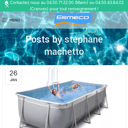
🏠 Contactez nous au 04.50.71.22.00 (Marin) ou 04.50.43.84.02
(Cranves) pour tout renseignement !
MENU
Posts by
stephane
machetto
26
JAN