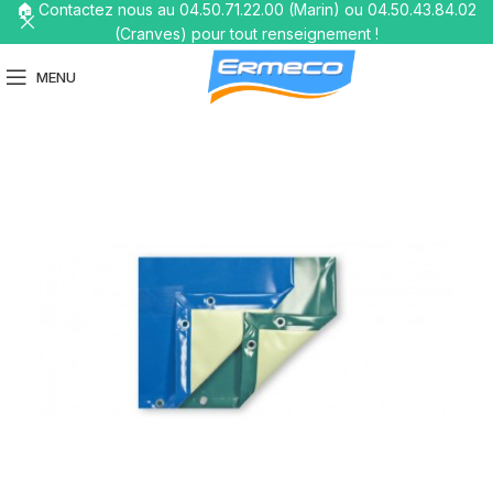
🏠 Contactez nous au 04.50.71.22.00 (Marin) ou 04.50.43.84.02
(Cranves) pour tout renseignement !
MENU