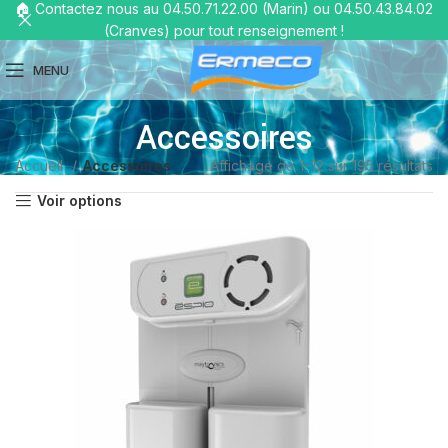
🏠 Contactez nous au 04.50.71.22.00 (Marin) ou 04.50.43.84.02
(Cranves) pour tout renseignement !
MENU
Accessoires
Accueil
Accessoires
Affichage de 1–12 sur 195 résultats
Voir options