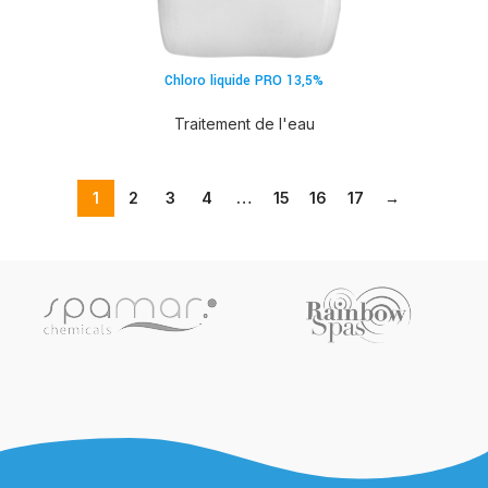
Chloro liquide PRO 13,5%
Traitement de l'eau
1
2
3
4
…
15
16
17
→