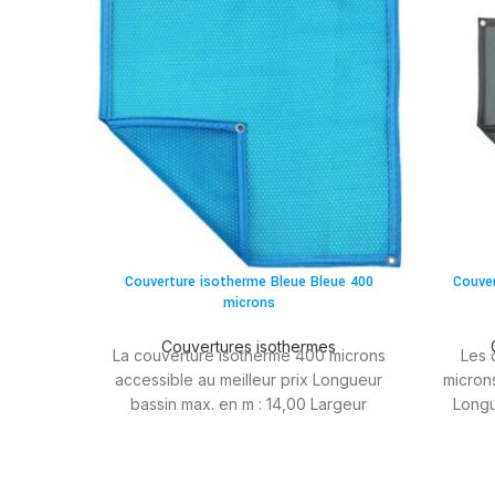
Couverture isotherme Bleue Bleue 400
Couver
microns
Couvertures isothermes
La couverture isotherme 400 microns
Les 
accessible au meilleur prix Longueur
microns
bassin max. en m : 14,00 Largeur
Longu
bassin max. en m : 7,00 Microns : 400
Larg