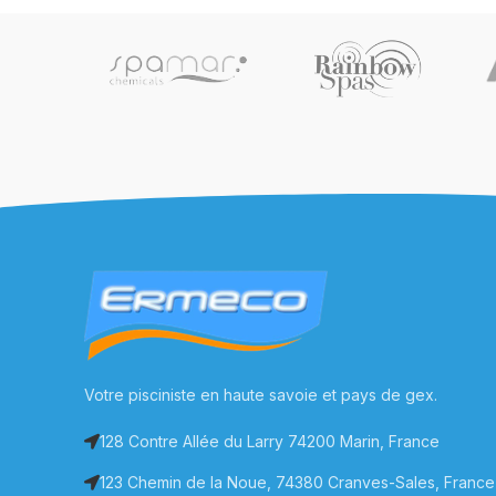
Votre pisciniste en haute savoie et pays de gex.
128 Contre Allée du Larry 74200 Marin, France
123 Chemin de la Noue, 74380 Cranves-Sales, France