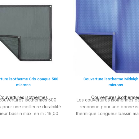
ture isotherme Gris opaque 500
Couverture isotherme Midnigh
microns
microns
Couvertures isothermes
Couvertures isotherme
couvertures isothermes 500
Les couvertures isothermes de
 pour une meilleure durabilité
reconnue pour une bonne iso
eur bassin max. en m : 16,00
thermique Longueur bassin max
eur bassin max. en m : 8,00
14,00 Largeur bassin max. en 
Microns : 400