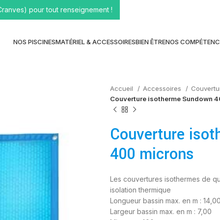
Cranves) pour tout renseignement !
NOS PISCINES
MATÉRIEL & ACCESSOIRES
BIEN ÊTRE
NOS COMPÉTENC
Accueil
Accessoires
Couvertu
Couverture isotherme Sundown 4
Couverture iso
400 microns
Les couvertures isothermes de q
isolation thermique
Longueur bassin max. en m : 14,0
Largeur bassin max. en m : 7,00