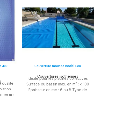
t 400
Couverture mousse Isodel Eco
Couvertures isothermes
Idéale pour les piscines collectives
s
 qualité
Surface du bassin max. en m² : < 100
lation
Epaisseur en mm : 6 ou 8 Type de
. en m :
finition : Eco
m : 7,00