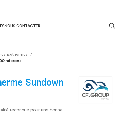
ES
NOUS CONTACTER
res isothermes
00 microns
therme Sundown
ualité reconnue pour une bonne
0