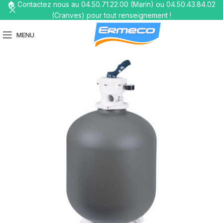
🏠 Contactez nous au 04.50.71.22.00 (Marin) ou 04.50.43.84.02
(Cranves) pour tout renseignement !
MENU