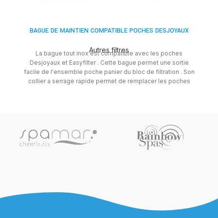
BAGUE DE MAINTIEN COMPATIBLE POCHES DESJOYAUX
Autres filtres
La bague tout inox est compatible avec les poches
Le
Desjoyaux et Easyfilter . Cette bague permet une sortie
e
facile de l'ensemble poche panier du bloc de filtration . Son
collier a serrage rapide permet de remplacer les poches
facilement et rapidement sans effort .Robuste elle est
garantie à vie.