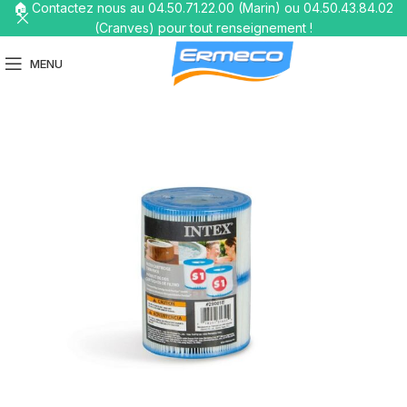
🏠 Contactez nous au 04.50.71.22.00 (Marin) ou 04.50.43.84.02
(Cranves) pour tout renseignement !
MENU