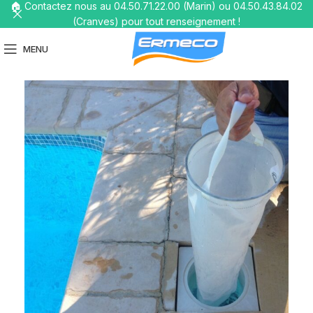
🏠 Contactez nous au 04.50.71.22.00 (Marin) ou 04.50.43.84.02
(Cranves) pour tout renseignement !
MENU