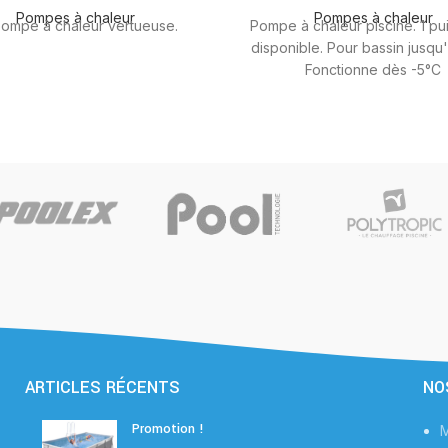
Pompes à chaleur
Pompes à chaleur
pompe à chaleur vertueuse.
Pompe à chaleur piscine. 1 p
disponible. Pour bassin jusqu
Fonctionne dès -5°C
ARTICLES RÉCENTS
NO
Promotion !
M