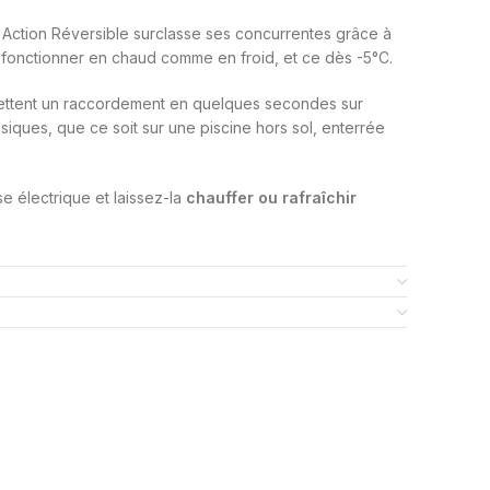
 Action Réversible surclasse ses concurrentes grâce à
fonctionner en chaud comme en froid, et ce dès -5°C.
ettent un raccordement en quelques secondes sur
ssiques, que ce soit sur une piscine hors sol, enterrée
e électrique et laissez-la
chauffer ou rafraîchir
ur Premium, elle hérite de leurs performances dans
 poids plume, elle se transporte facilement d’un