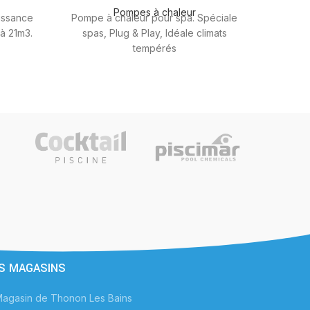
Pompes à chaleur
uissance
Pompe à chaleur pour spa. Spéciale
'à 21m3.
spas, Plug & Play, Idéale climats
tempérés
S MAGASINS
agasin de Thonon Les Bains