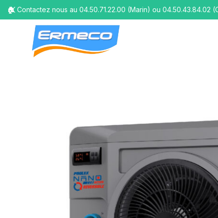
🏠 Contactez nous au 04.50.71.22.00 (Marin) ou 04.50.43.84.02 (