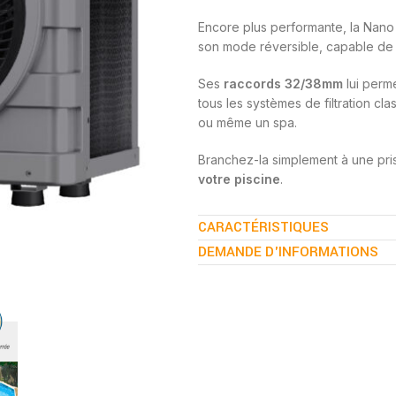
Encore plus performante, la Nano
son mode réversible, capable de 
Ses
raccords 32/38mm
lui perm
tous les systèmes de filtration cla
ou même un spa.
Branchez-la simplement à une pris
votre piscine
.
Conçue comme les pompes à chale
CARACTÉRISTIQUES
un gabarit ultra compact. Avec son
DEMANDE D'INFORMATIONS
espace à l’autre.