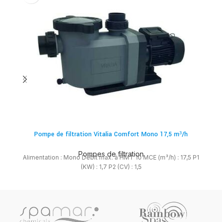
Pompe de filtration Vitalia Comfort Mono 17,5 m³/h
Pompes de filtration
Alimentation : Mono Débit max. à HMT 10 MCE (m³/h) : 17,5 P1
A
(KW) : 1,7 P2 (CV) : 1,5