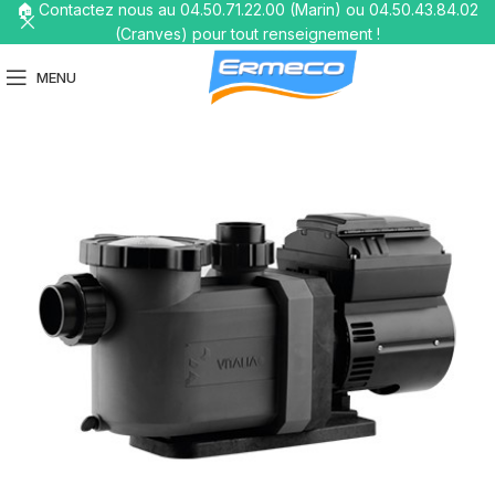
🏠 Contactez nous au 04.50.71.22.00 (Marin) ou 04.50.43.84.02
(Cranves) pour tout renseignement !
MENU