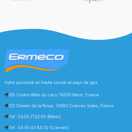
Votre pisciniste en haute savoie et pays de gex.
128 Contre Allée du Larry 74200 Marin, France
123 Chemin de la Noue, 74380 Cranves-Sales, France
Tel : 04.50.71.22.00 (Marin)
Tel : 04 50 43 84 02 (Cranves)