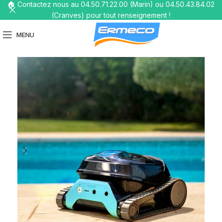
🏠 Contactez nous au 04.50.71.22.00 (Marin) ou 04.50.43.84.02
(Cranves) pour tout renseignement !
MENU