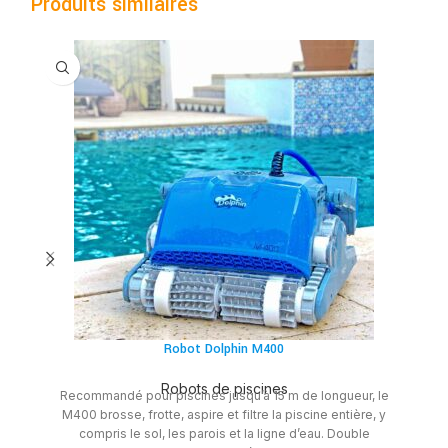
Produits similaires
Robot Dolphin M400
Robots de piscines
Recommandé pour piscines jusqu’à 15 m de longueur, le
D
M400 brosse, frotte, aspire et filtre la piscine entière, y
d
compris le sol, les parois et la ligne d’eau. Double
D