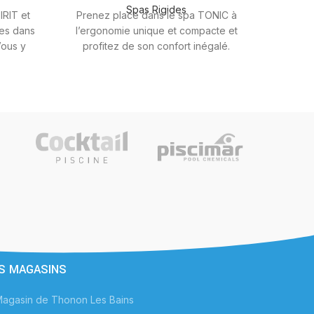
Spas Rigides
IRIT et
Prenez place dans le spa TONIC à
es dans
l’ergonomie unique et compacte et
ous y
profitez de son confort inégalé.
urées du
Confortablement installé, profitez du
uxueux
massage HYDRORELAX dans un siège
alité de
très enveloppant.
s plus
 place
- ment
S MAGASINS
agasin de Thonon Les Bains