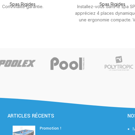
Spas Rigides
Spas Rigides
Convivialité garantie.
Installez-vous dans le spa SP
appréciez 4 places dynamiqu
une ergonomie compacte. V
retrouverez les lignes très ép
design RAINBOW SPAS. Ce l
spa 4 places vous offre une qu
massage qui devrait ravir le
exigeants avec pour chaque
des spécificités méticuleuse
étudiées.
ARTICLES RÉCENTS
NO
Promotion !
M