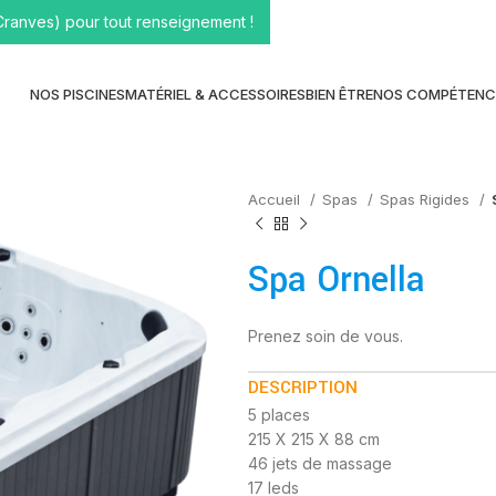
Cranves) pour tout renseignement !
NOS PISCINES
MATÉRIEL & ACCESSOIRES
BIEN ÊTRE
NOS COMPÉTENC
Accueil
Spas
Spas Rigides
Spa Ornella
Prenez soin de vous.
DESCRIPTION
5 places
215 X 215 X 88 cm
46 jets de massage
17 leds