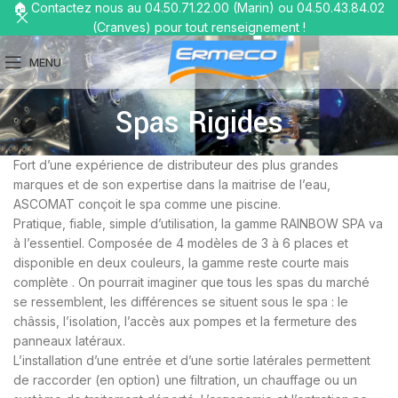
🏠 Contactez nous au 04.50.71.22.00 (Marin) ou 04.50.43.84.02
(Cranves) pour tout renseignement !
MENU
Spas Rigides
Fort d’une expérience de distributeur des plus grandes
marques et de son expertise dans la maitrise de l’eau,
ASCOMAT conçoit le spa comme une piscine.
Pratique, fiable, simple d’utilisation, la gamme RAINBOW SPA va
à l’essentiel. Composée de 4 modèles de 3 à 6 places et
disponible en deux couleurs, la gamme reste courte mais
complète . On pourrait imaginer que tous les spas du marché
se ressemblent, les différences se situent sous le spa : le
châssis, l’isolation, l’accès aux pompes et la fermeture des
panneaux latéraux.
L’installation d’une entrée et d’une sortie latérales permettent
de raccorder (en option) une filtration, un chauffage ou un