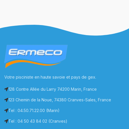
Votre pisciniste en haute savoie et pays de gex.
128 Contre Allée du Larry 74200 Marin, France
123 Chemin de la Noue, 74380 Cranves-Sales, France
Tel : 04.50.71.22.00 (Marin)
Tel : 04 50 43 84 02 (Cranves)