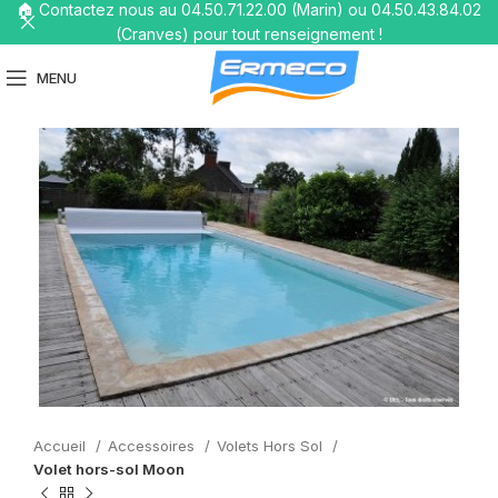
🏠 Contactez nous au 04.50.71.22.00 (Marin) ou 04.50.43.84.02
(Cranves) pour tout renseignement !
MENU
Accueil
Accessoires
Volets Hors Sol
Volet hors-sol Moon