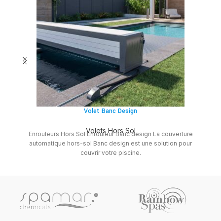
L
Volet Banc Design
Volets Hors Sol
Enrouleurs Hors Sol Enrouleur Banc design La couverture
automatique hors-sol Banc design est une solution pour
couvrir votre piscine.