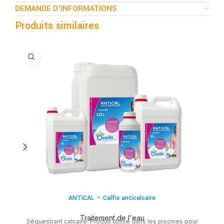
DEMANDE D'INFORMATIONS
Produits similaires
C
ANTICAL – Calfix anticalcaire
Traitement de l'eau
Séquestrant calcaire. Produit utilisé dans les piscines pour