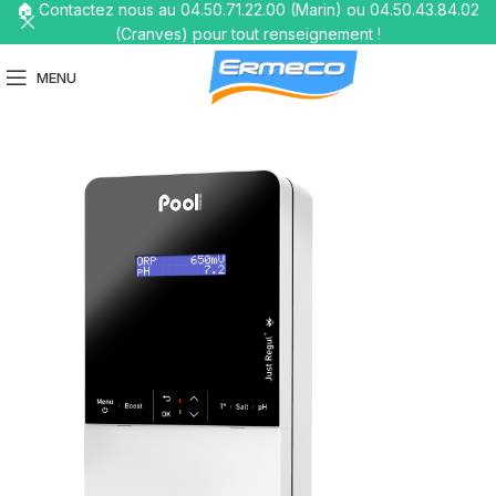
🏠 Contactez nous au 04.50.71.22.00 (Marin) ou 04.50.43.84.02
(Cranves) pour tout renseignement !
MENU