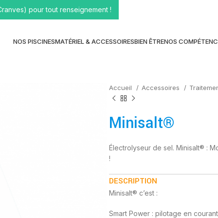
Cranves) pour tout renseignement !
NOS PISCINES
MATÉRIEL & ACCESSOIRES
BIEN ÊTRE
NOS COMPÉTENC
Accueil
Accessoires
Traiteme
Minisalt®
Électrolyseur de sel. Minisalt® : M
!
DESCRIPTION
Minisalt® c’est :
Smart Power : pilotage en courant