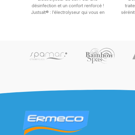
désinfection et un confort renforcé !
trai
Justsalt® : l’électrolyseur qui vous en
séréni
fait faire toujours moins !
et son
d