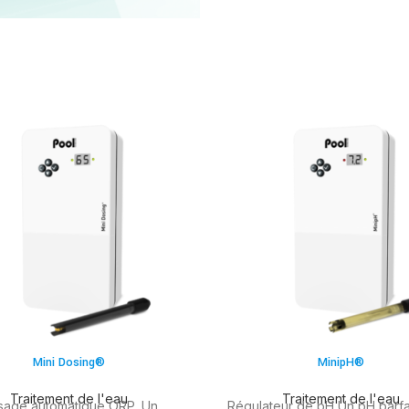
Mini Dosing®
MinipH®
Traitement de l'eau
Traitement de l'eau
age automatique ORP. Un
Régulateur de pH Un pH parfa