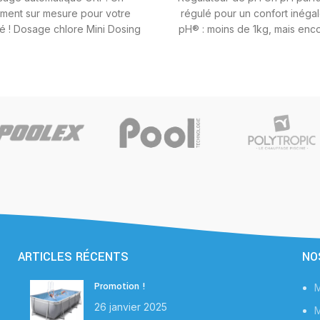
tement sur mesure pour votre
régulé pour un confort inégalé
té ! Dosage chlore Mini Dosing
pH® : moins de 1kg, mais enc
de ORP Gold Mini Dosing® : le
puissant qu’avant !
osage chlore intelligent !
ARTICLES RÉCENTS
NO
Promotion !
M
26 janvier 2025
M