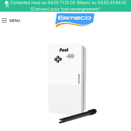
🏠 Contactez nous au 04.50.71.22.00 (Marin) ou 04.50.43.84.02
(Cranves) pour tout renseignement !
MENU