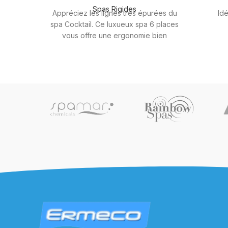
Spas Rigides
Appréciez les lignes très épurées du
Idé
spa Cocktail. Ce luxueux spa 6 places
vous offre une ergonomie bien
particulière qui devrait ravir les plus
exigeants avec pour chaque place de
massage des spécificités
méticuleusement étudiées.