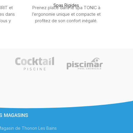
Spas Rigides
IRIT et
Prenez place dans le spa TONIC à
es dans
l’ergonomie unique et compacte et
ous y
profitez de son confort inégalé.
urées du
Confortablement installé, profitez du
uxueux
massage HYDRORELAX dans un siège
alité de
très enveloppant.
s plus
 place
- ment
S MAGASINS
agasin de Thonon Les Bains