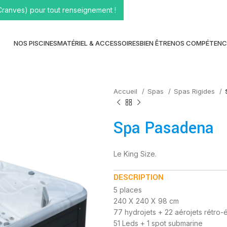
Cranves) pour tout renseignement !
NOS PISCINES
MATÉRIEL & ACCESSOIRES
BIEN ÊTRE
NOS COMPÉTENC
Accueil
Spas
Spas Rigides
Spa Pasadena
Le King Size.
DESCRIPTION
5 places
240 X 240 X 98 cm
77 hydrojets + 22 aérojets rétro-é
51 Leds + 1 spot submarine