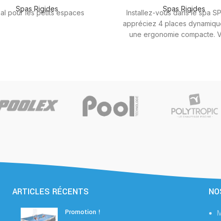
Spas Rigides
Spas Rigides
al pour les petits espaces
Installez-vous dans le spa SP
appréciez 4 places dynamiqu
une ergonomie compacte. V
retrouverez les lignes très ép
design RAINBOW SPAS. Ce l
spa 4 places vous offre une qu
massage qui devrait ravir le
exigeants avec pour chaque
des spécificités méticuleuse
étudiées.
ARTICLES RÉCENTS
NO
Promotion !
M