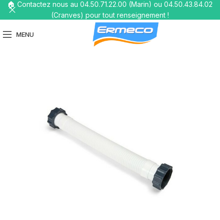
🏠 Contactez nous au 04.50.71.22.00 (Marin) ou 04.50.43.84.02
(Cranves) pour tout renseignement !
MENU