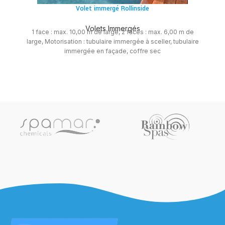
Volet immergé Rollinside
Volets Immergés
1 face : max. 10,00 m de large, 2 faces : max. 6,00 m de
large, Motorisation : tubulaire immergée à sceller, tubulaire
immergée en façade, coffre sec
En