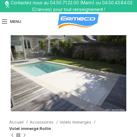
🏠 Contactez nous au 04.50.71.22.00 (Marin) ou 04.50.43.84.02
(Cranves) pour tout renseignement !
MENU
Accueil
Accessoires
Volets Immergés
Volet immergé Rollin