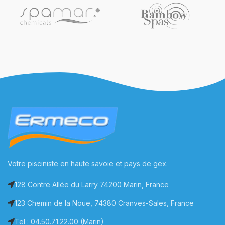
Votre pisciniste en haute savoie et pays de gex.
128 Contre Allée du Larry 74200 Marin, France
123 Chemin de la Noue, 74380 Cranves-Sales, France
Tel : 04.50.71.22.00 (Marin)