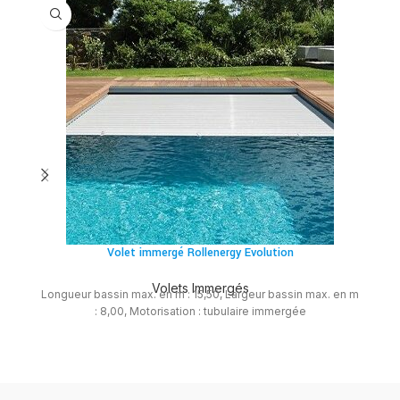
Volet immergé Rollenergy Evolution
l
Volets Immergés
Longueur bassin max. en m : 15,50, Largeur bassin max. en m
: 8,00, Motorisation : tubulaire immergée