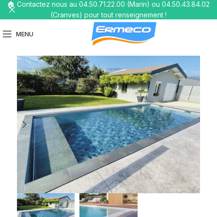
🏠 Contactez nous au 04.50.71.22.00 (Marin) ou 04.50.43.84.02
(Cranves) pour tout renseignement !
MENU