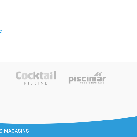
C
S MAGASINS