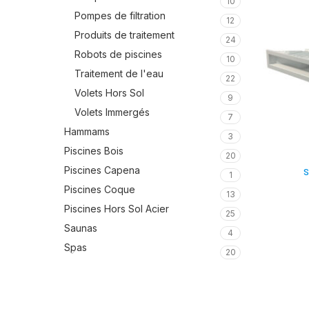
10
Pompes de filtration
12
Produits de traitement
24
Robots de piscines
10
Traitement de l'eau
22
Volets Hors Sol
9
Volets Immergés
7
Hammams
3
Piscines Bois
20
Piscines Capena
S
1
Piscines Coque
13
Piscines Hors Sol Acier
25
Saunas
4
Spas
20