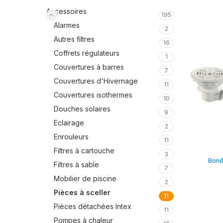
Accessoires
195
Alarmes
2
Autres filtres
16
Coffrets régulateurs
1
Couvertures à barres
7
Couvertures d'Hivernage
11
Couvertures isothermes
10
Douches solaires
9
Eclairage
2
Enrouleurs
11
Filtres à cartouche
3
Bond
Filtres à sable
7
Mobilier de piscine
2
Pièces à sceller
11
Pièces détachées Intex
11
Pompes à chaleur