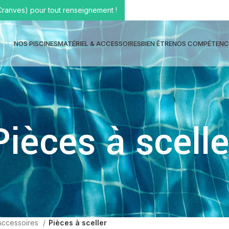
Cranves) pour tout renseignement !
NOS PISCINES
MATÉRIEL & ACCESSOIRES
BIEN ÊTRE
NOS COMPÉTENC
Pièces à scelle
Accessoires
Pièces à sceller